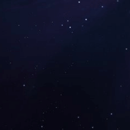
zoty中欧·(中国有限公司)官方网站zoty中欧·(中国有限公司)官方网站 - 
专业的赛事服务。zoty中欧，连接世界与中国的体育脉搏！
友情链接:
网站首页
关于我们
国
|
|
zoty中欧·(中国有限公司)官方网站
联系人：赵先生