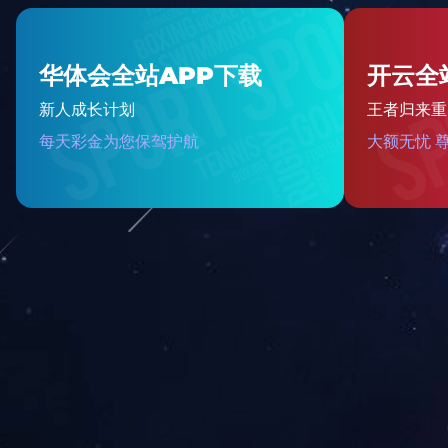
联系我们
国际货运
zoty中欧·
越南专线
地址：广东省东莞市
缅甸专线