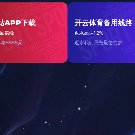
季报报喜 净利平均增近200%
，有晨鸣纸业、广东甘化和恒丰纸业3家造纸业上市公司同时披露2017年三季报。其中
甘化2017年前三季度归属于母公司股东的净利润同比增长55.34%；恒丰纸业2017年前三季
平均净利润增幅高达193%