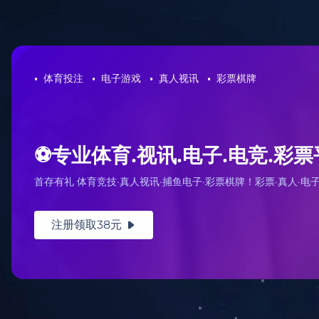
欢迎访问zoty中欧·(中国有限公司)官方网站！
zoty中欧·(中国有限公司)官方
网站首页
关于我们
国际货运