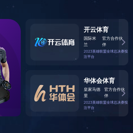
网站地图
|
新闻资讯
联系我们