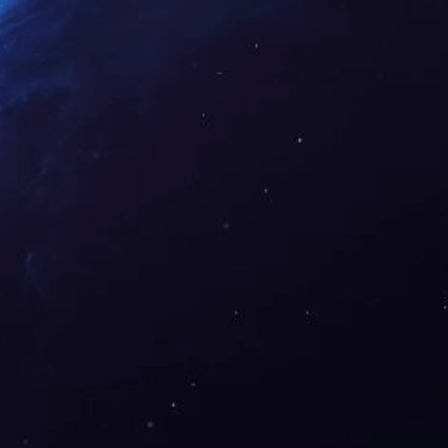
露2017年三季报，平均净利润增幅高达193%，增长幅度将近2
别达···
[详细]
2024-04-06
8%-10%的增长。日前，故宫博物院端门广场的故宫售票处正
刷···
[详细]
2024-04-06
或者是类型的条件来选择电池的容量大小，并且能很快的提高锂电
总···
[详细]