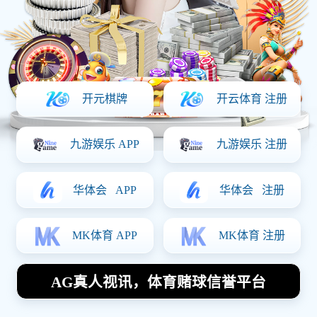
✅【qingdongguolu.com】是zoty中欧·(中国有限公司)官方网站。我
们致力于搭建中欧体育文化交流的桥梁，为用户提供国际化的体育视野
和专业的赛事服务。zoty中欧，连接世界与中国的体育脉搏！
关于我们
COMPANY PROFILE
公司主要经营国际物流运输，主营线路:柬埔寨专线、越南专
线、台湾专线、缅甸专线及东南亚地区的海运、陆运、空
运。
产品优势：
一、提供最震撼的一级代理价格，优惠的快件价格为客户大
票托运节省大笔物流费用。低廉的物流费用便捷于争取到更
多的客户订单。