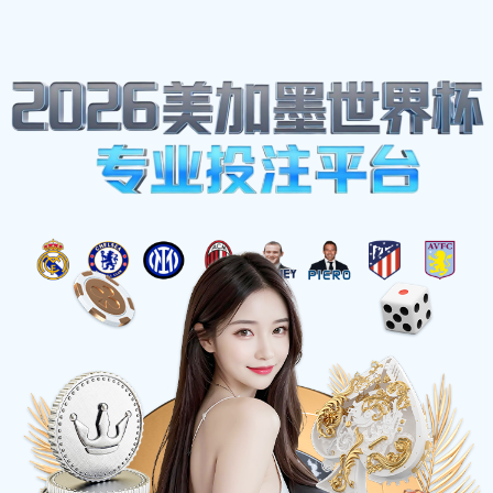
网站地图
zoty中欧·(中国有限公司)官方网站
网站首页
关于我们
越南专线
缅甸专线
台湾专线
泰国专线
柬埔寨专线
联系我们
盛邦仓库 (5)