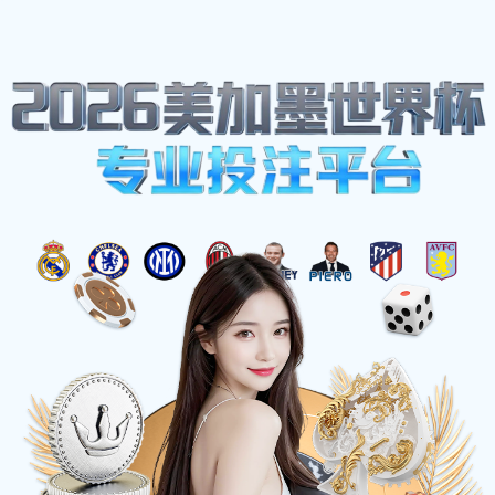
网站地图
zoty中欧·(中国有限公司)官方网站
网站首页
关于我们
越南专线
缅甸专线
台湾专线
泰国专线
柬埔寨专线
联系我们
盛邦仓库 (9)