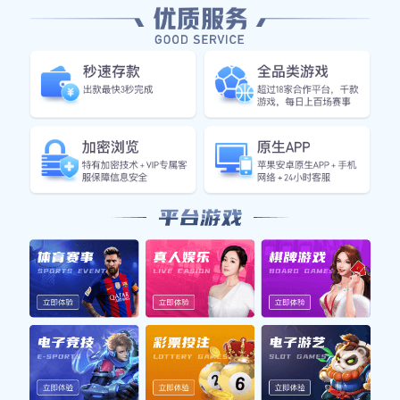
意识的提升，人们对体育的需求日益增长，这为中欧体育产业带来了
前所未有的机遇。然而，如何在激烈的市场竞争中脱颖而出，成为摆
在Zoty体育面前的一大挑战。
Zoty体育，作为一家专注于体育产业的公司，一直致力于通过创新和
科技手段来提升体育赛事的观赏性和互动性。他们不仅引进了先进的
运动设备和技术，还通过数据分析和人工智能算法，为运动员提供个
性化的训练建议，为观众提供更加沉浸式的观赛体验。这些举措不仅
增强了Zoty体育的市场竞争力，也推动了整个中欧体育产业的发展。
除了技术创新，Zoty体育还注重品牌建设和市场营销。他们通过赞助
重大体育赛事、与知名运动员合作等方式，提升了品牌的知名度和影
响力。同时，他们还积极拓展国际市场，将业务拓展到欧洲以外的地
区，这不仅增加了收入来源，也为中欧体育产业的国际化发展做出了
贡献。
面对未来，Zoty体育将继续坚持创新和可持续发展的理念。他们计划
进一步投资于技术研发和人才培养，以保持公司在体育产业的领先地
位。同时，他们也将继续关注市场需求的变化，及时调整战略方向，