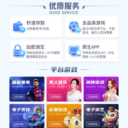
在当今快速发展的社会中，健康与运动成为了人们生活中不可或缺的
一部分。Zoty中欧体育正是在这样的背景下应运而生，致力于成为引
领中欧体育新潮流的先锋。
Zoty中欧体育不仅仅是一个体育品牌，它更是一个文化符号，代表着
一种健康、积极的生活态度。Zoty中欧体育的产品涵盖了跑步鞋、篮
球鞋、足球鞋等各类体育用品，每一双鞋子都凝聚了设计者的心血和
对品质的追求。Zoty中欧体育深知运动对于个人成长的重要性，因此
他们不断探索和尝试，只为给消费者带来最舒适、最专业的运动体