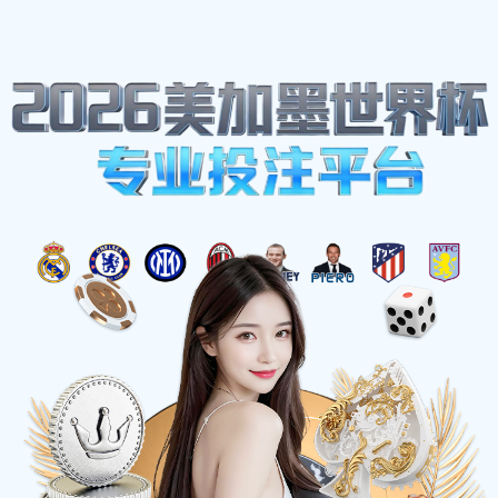
网站地图
zoty中欧·(中国有限公司)官方网站
网站首页
关于我们
越南专线
缅甸专线
台湾专线
泰国专线
柬埔寨专线
联系我们
Zoty中欧体育：引领中欧体育新潮流
时间：2026-06-24 访问量：1022