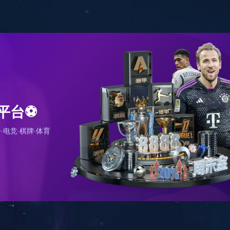
网站
服务项目
客户案例
业务优势
盛邦仓库