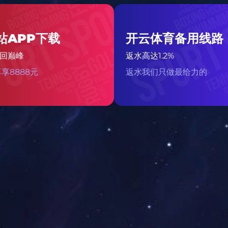
深入解析Zoty中欧体育的