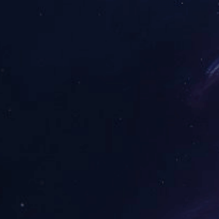
台湾专线
泰国专线
柬埔寨专线
深入解析Zoty中欧
您只需一个电话，我们将会为您提供
Zoty中欧体育作
最合适的物流解决方案，让您花最少
略，以揭示其成功的
的精力和资金，达到最好的效果！
一、商业模式与市场
全国统一服务热线
Zoty中欧体育的
111 0000 1111
育还注重与消费者的
二、品牌推广策略