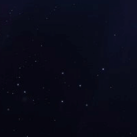
zoty中欧·(中国有限公司)官方网站zoty中欧·(中国有限公司)官方网站 - 
专业的赛事服务。zoty中欧，连接世界与中国的体育脉搏！
友情链接:
网站首页
关于我们
国
|
|
zoty中欧·(中国有限公司)官方网站
联系人：赵先生
电话：111 0000 1111
QQ：55555554
邮箱：55555554@qq.com