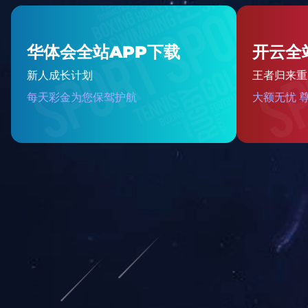
企业动态
国际货运
越南专线
缅甸专线