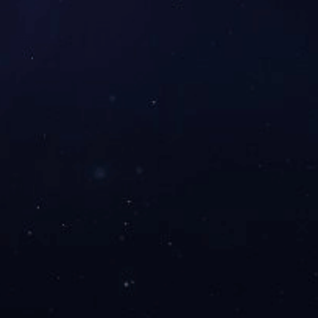
🧧🧧😄😄✅zoty中欧✅【qingdongguolu.com】是zoty中欧·(中国有限公
际货运
服务项目
客户案例
业务优势
盛邦
|
|
|
|