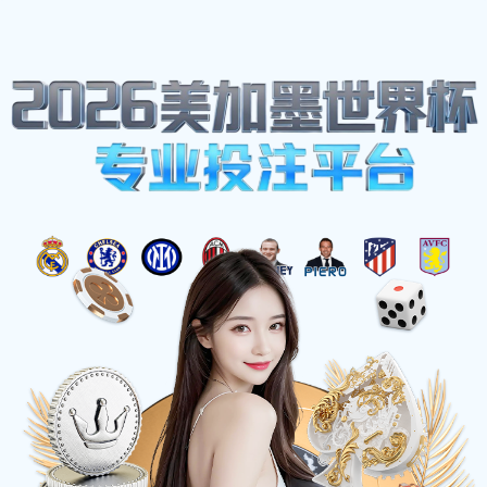
网站地图
zoty中欧·(中国有限公司)官方网站
网站首页
关于我们
越南专线
缅甸专线
台湾专线
泰国专线
柬埔寨专线
联系我们
造纸业七公司三季报报喜 净利平均增近
200%